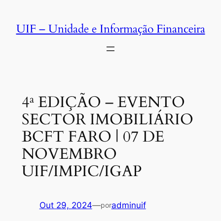
Saltar
para
UIF – Unidade e Informação Financeira
o
conteúdo
4ª EDIÇÃO – EVENTO
SECTOR IMOBILIÁRIO
BCFT FARO | 07 DE
NOVEMBRO
UIF/IMPIC/IGAP
Out 29, 2024
—
adminuif
por